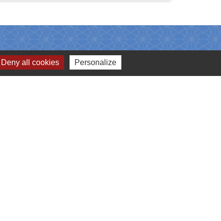
Deny all cookies
Personalize
Liens
.C.H.F.
SERVICE PUBLIC
S.I.R.O.M
YOUTUBE MAIRIE