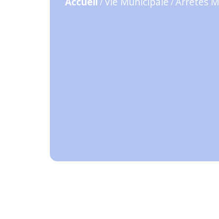
Accueil
Vie Municipale
Arrêtés M
/
/