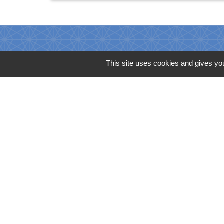
This site uses cookies and gives you
Coordonnées de la
mairie
Commune d'Herzeele
78 la Place
59470 Herzeele - FRANCE
+33 3 28 27 62 56
Votre avis sur le site nous intéresse