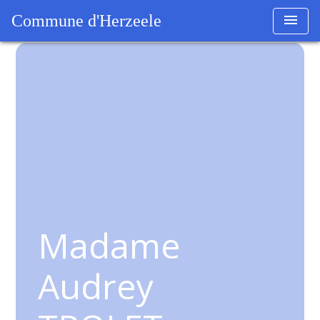
menu
Commune d'Herzeele
Madame
Audrey