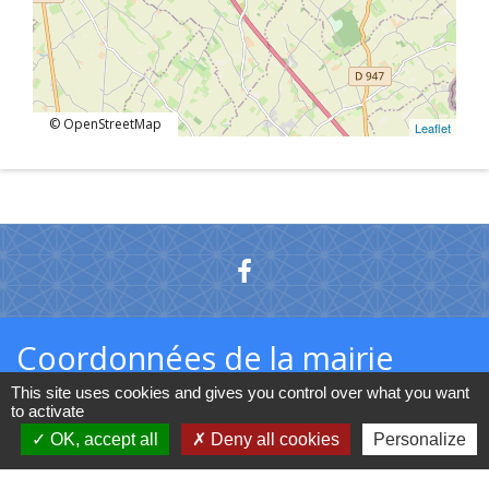
© OpenStreetMap
Leaflet
Coordonnées de la mairie
This site uses cookies and gives you control over what you want
Commune d'Herzeele
to activate
78 la Place
OK, accept all
Deny all cookies
Personalize
59470 Herzeele - FRANCE