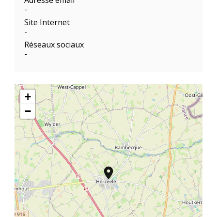
-
Site Internet
-
Réseaux sociaux
-
+
−
location_on