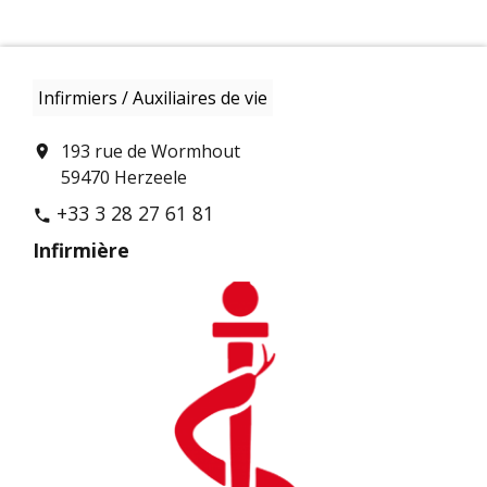
Infirmiers / Auxiliaires de vie
193 rue de Wormhout
location_on
59470 Herzeele
+33 3 28 27 61 81
phone
Infirmière