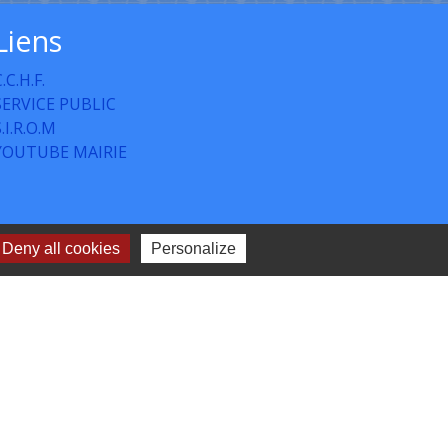
Liens
.C.H.F.
SERVICE PUBLIC
S.I.R.O.M
YOUTUBE MAIRIE
Deny all cookies
Personalize