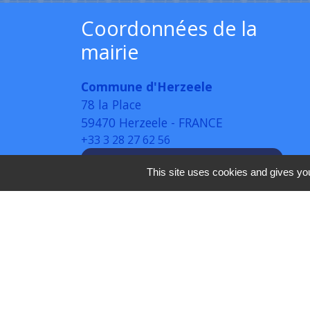
Coordonnées de la
mairie
Commune d'Herzeele
78 la Place
59470 Herzeele - FRANCE
+33 3 28 27 62 56
Votre avis sur le site nous intéresse
This site uses cookies and gives you