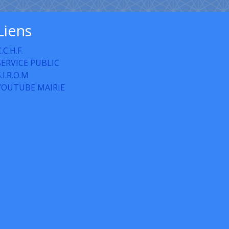
Liens
.C.H.F.
SERVICE PUBLIC
S.I.R.O.M
YOUTUBE MAIRIE